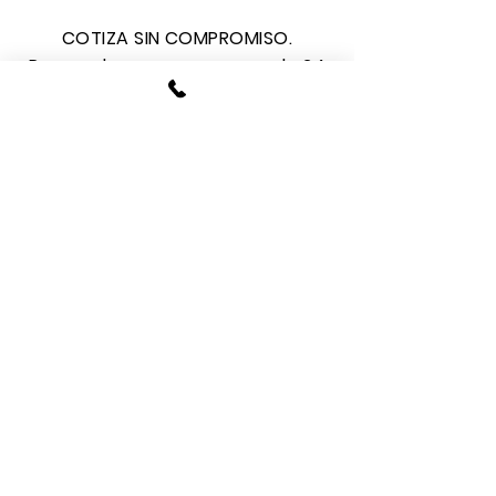
COTIZA SIN COMPROMISO.
Responderemos en menos de 24
H.