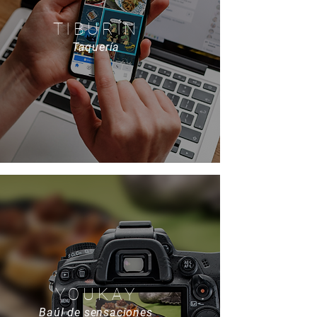
TIBURÍN
Taquería
YOUKAY
Baúl de sensaciones