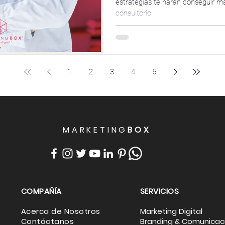
estrategias te harán conseguir m
consultorio.
1
2
3
4
5
MARKETING
BOX
COMPAÑÍA
SERVICIOS
Acerca de Nosotros
Marketing Digital
Contáctanos
Branding & Comunicac