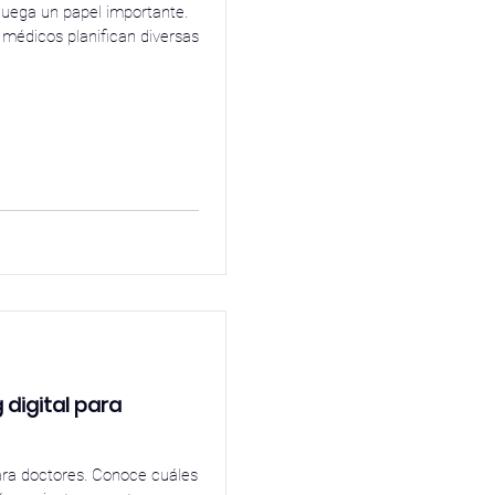
 juega un papel importante.
y médicos planifican diversas
 digital para
para doctores. Conoce cuáles