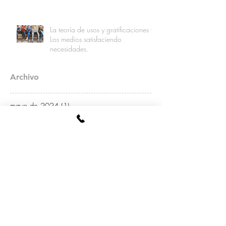
La teoría de usos y gratificaciones -
Los medios satisfaciendo
necesidades.
Archivo
mayo de 2024
(1)
1 entrada
abril de 2021
(1)
1 entrada
marzo de 2020
(1)
1 entrada
octubre de 2019
(1)
1 entrada
mayo de 2019
(1)
1 entrada
abril de 2019
(1)
1 entrada
noviembre de 2018
(3)
3 entradas
octubre de 2018
(4)
4 entradas
julio de 2018
(1)
1 entrada
mayo de 2018
(3)
3 entradas
abril de 2018
(1)
1 entrada