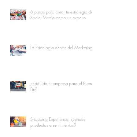
6 pasos para crear tu estrategia de
Social Media como un experto
La Psicología dentro del Marketing
¿Está lista tu empresa para el Buen
Fin?
Shopping Experience, ¿vendes
productos o sentimientos?