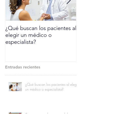
¿Qué buscan los pacientes al
6 razones por l
elegir un médico o
debe implemen
especialista?
estrategia de 
digital en la p
Entradas recientes
¿Qué buscan los pacientes al elegir
un médico o especialista?